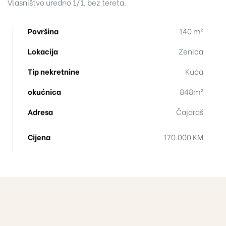
Vlasništvo uredno 1/1, bez tereta.
Površina
140 m²
Lokacija
Zenica
Tip nekretnine
Kuća
okućnica
848m²
Adresa
Čajdraš
Cijena
170.000 KM