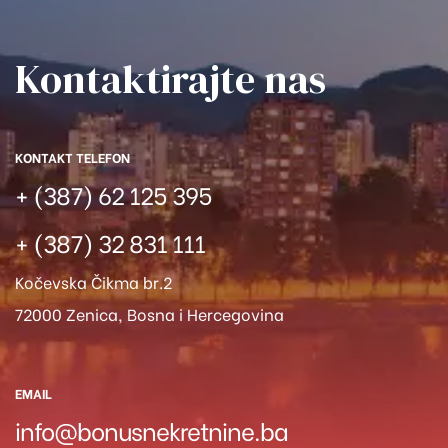
Kontaktirajte nas​
KONTAKT TELEFON
+ (387) 62 125 395
+ (387) 32 831 111
Kočevska Čikma br.2
72000 Zenica, Bosna i Hercegovina
EMAIL
info@bonusnekretnine.ba