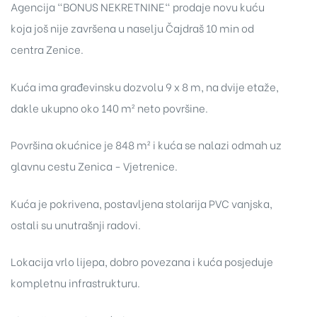
Agencija "BONUS NEKRETNINE" prodaje novu kuću
koja još nije završena u naselju Čajdraš 10 min od
centra Zenice.
Kuća ima građevinsku dozvolu 9 x 8 m, na dvije etaže,
dakle ukupno oko 140 m² neto površine.
Površina okućnice je 848 m² i kuća se nalazi odmah uz
glavnu cestu Zenica - Vjetrenice.
Kuća je pokrivena, postavljena stolarija PVC vanjska,
ostali su unutrašnji radovi.
Lokacija vrlo lijepa, dobro povezana i kuća posjeduje
kompletnu infrastrukturu.