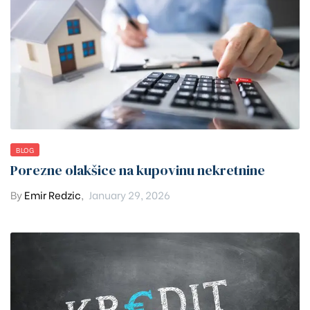
BLOG
Porezne olakšice na kupovinu nekretnine
By
Emir Redzic
,
January 29, 2026