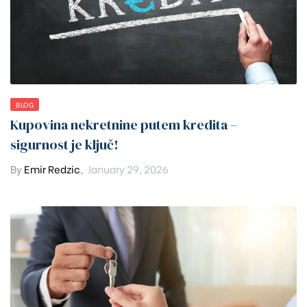
BLOG
Kupovina nekretnine putem kredita –
sigurnost je ključ!
By
Emir Redzic
,
January 29, 2026