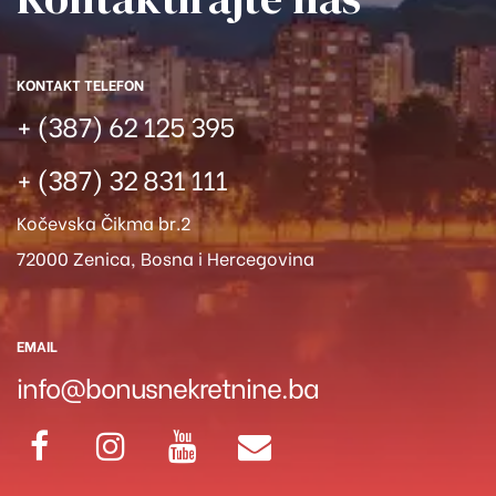
KONTAKT TELEFON
+ (387) 62 125 395
+ (387) 32 831 111
Kočevska Čikma br.2
72000 Zenica, Bosna i Hercegovina
EMAIL
info@bonusnekretnine.ba