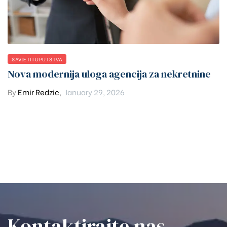
SAVJETI I UPUTSTVA
Nova modernija uloga agencija za nekretnine
By
Emir Redzic
,
January 29, 2026
Kontaktirajte nas​