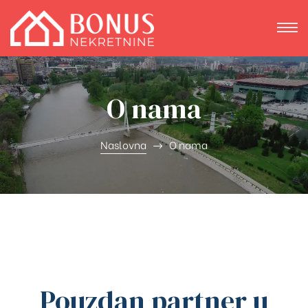
O nama
Naslovna
O nama
Pouzdan partner u