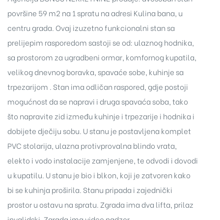
površine 59 m2 na 1 spratu na adresi Kulina bana, u
centru grada. Ovaj izuzetno funkcionalni stan sa
prelijepim rasporedom sastoji se od: ulaznog hodnika,
sa prostorom za ugradbeni ormar, komfornog kupatila,
velikog dnevnog boravka, spavaće sobe, kuhinje sa
trpezarijom . Stan ima odličan raspored, gdje postoji
mogućnost da se napravi i druga spavaća soba, tako
što napravite zid između kuhinje i trpezarije i hodnika i
dobijete dječiju sobu. U stanu je postavljena komplet
PVC stolarija, ulazna protivprovalna blindo vrata,
elekto i vodo instalacije zamjenjene, te odvodi i dovodi
u kupatilu. U stanu je bio i blkon, koji je zatvoren kako
bi se kuhinja proširila. Stanu pripada i zajednički
prostor u ostavu na spratu. Zgrada ima dva lifta, prilaz
invalidski. Zgrada ima video nadzor.