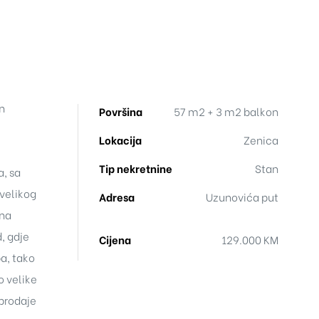
n
Površina
57 m2 + 3 m2 balkon
Lokacija
Zenica
Tip nekretnine
Stan
a, sa
velikog
Adresa
Uzunovića put
 na
, gdje
Cijena
129.000 KM
a, tako
o velike
 prodaje