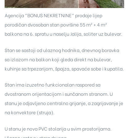
Agencija "BONUS NEKRETNINE" prodaje lijep
porodičan dvosoban stan površine 55 m² + 4 m²
balkona na 6. spratu u naselju Jalija, soliter uz bulevar.
Stan se sastoji od ulaznog hodnika, dnevnog boravka
sa izlazom na balkon koji gleda direkt na bulevar,
kuhinje sa trpezarijom, špajza, spavaće sobe i kupatila.
Stan ima izuzetno funkcionalan raspored sa
dvostranom orijentacijom i sunčanom stranom. U
stanu je odjavljeno centralno grijanje, a zagrijavanje je
na konvektore (struja).
U stanu je nova PVC stolarija u svim prostorijama.
Ulazna vrata su stara drvena.