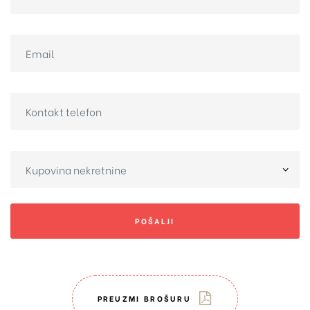
POŠALJI
PREUZMI BROŠURU