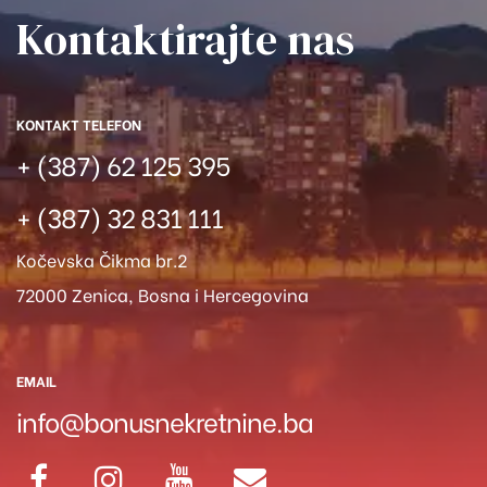
Kontaktirajte nas​
KONTAKT TELEFON
+ (387) 62 125 395
+ (387) 32 831 111
Kočevska Čikma br.2
72000 Zenica, Bosna i Hercegovina
EMAIL
info@bonusnekretnine.ba