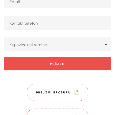
POŠALJI
PREUZMI BROŠURU