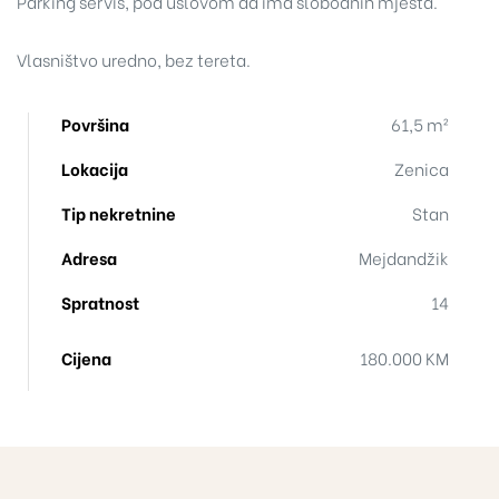
Parking servis, pod uslovom da ima slobodnih mjesta.
Vlasništvo uredno, bez tereta.
Površina
61,5 m²
Lokacija
Zenica
Tip nekretnine
Stan
Adresa
Mejdandžik
Spratnost
14
Cijena
180.000 KM