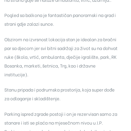
Pogled sa balkona je fantastičan panoramski na grad i
strani gdje zalazi sunce.
Obzirom na izvrsnost lokacija stan je idealan za bračni
par sa djecom jer svi bitni sadržaji za život su na dohvat
ruke (škola, vrtić, ambulanta, dječije igralište, park, RK
Bosanka, marketi, šetnica, Trg, kao i državne
institucije).
Stanu pripada i podrumska prostorija, koja super dođe
za odlaganje i skladištenje.
Parking ispred zgrade postoji i on je rezervisan samo za
stanare i isti se plaća na mjesečnom nivou u J.P.