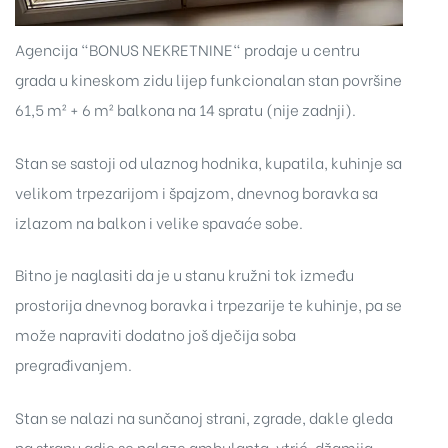
Agencija "BONUS NEKRETNINE" prodaje u centru
grada u kineskom zidu lijep funkcionalan stan površine
61,5 m² + 6 m² balkona na 14 spratu (nije zadnji).
Stan se sastoji od ulaznog hodnika, kupatila, kuhinje sa
velikom trpezarijom i špajzom, dnevnog boravka sa
izlazom na balkon i velike spavaće sobe.
Bitno je naglasiti da je u stanu kružni tok između
prostorija dnevnog boravka i trpezarije te kuhinje, pa se
može napraviti dodatno još dječija soba
pregrađivanjem.
Stan se nalazi na sunčanoj strani, zgrade, dakle gleda
na stranu gdje se nalaze ambulanta, vtrić, džamija..