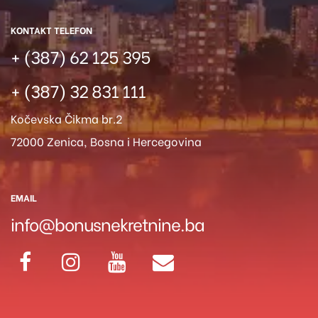
KONTAKT TELEFON
+ (387) 62 125 395
+ (387) 32 831 111
Kočevska Čikma br.2
72000 Zenica, Bosna i Hercegovina
EMAIL
info@bonusnekretnine.ba