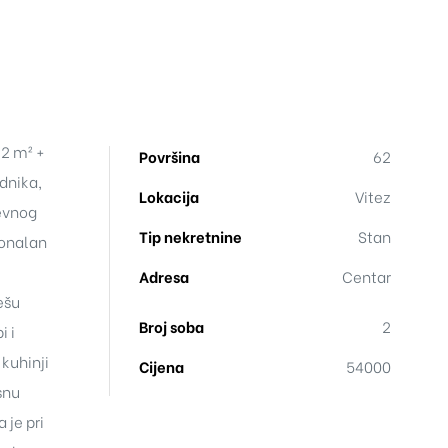
62 m² +
Površina
62
odnika,
Lokacija
Vitez
nevnog
Tip nekretnine
Stan
ionalan
u
Adresa
Centar
ešu
Broj soba
2
i i
kuhinji
Cijena
54000
snu
 je pri