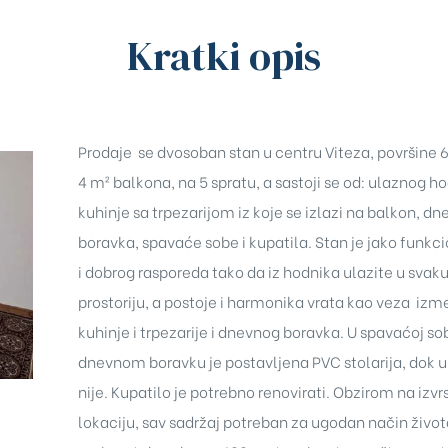
Kratki opis
Prodaje se dvosoban stan u centru Viteza, površine 
4 m² balkona, na 5 spratu, a sastoji se od: ulaznog h
kuhinje sa trpezarijom iz koje se izlazi na balkon, d
boravka, spavaće sobe i kupatila. Stan je jako funkc
i dobrog rasporeda tako da iz hodnika ulazite u svak
prostoriju, a postoje i harmonika vrata kao veza izm
kuhinje i trpezarije i dnevnog boravka. U spavaćoj sob
dnevnom boravku je postavljena PVC stolarija, dok u 
nije. Kupatilo je potrebno renovirati. Obzirom na izvr
lokaciju, sav sadržaj potreban za ugodan način života