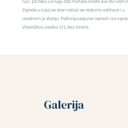
ruci, pa tako u krugu 100 metara imate sve što vam t
Zgrada u kojoj se stan nalazi se redovno održava i u
urednom je stanju. Parking osiguran ispred i iza zgra
Vlasništvo uredno 1/1, bez tereta.
Galerija