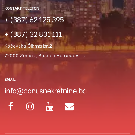
KONTAKT TELEFON
+ (387) 62 125 395
+ (387) 32 831 111
Kočevska Čikma br.2
72000 Zenica, Bosna i Hercegovina
EMAIL
info@bonusnekretnine.ba