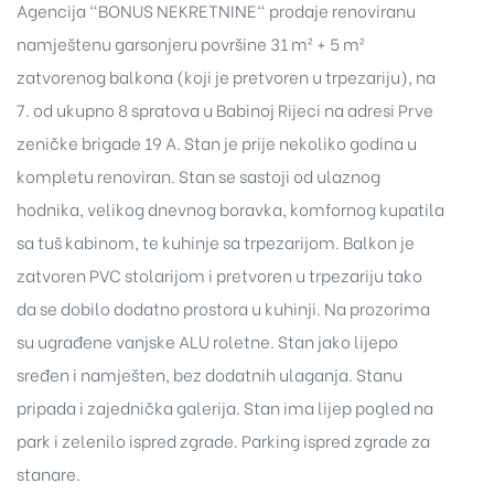
Agencija "BONUS NEKRETNINE" prodaje renoviranu
namještenu garsonjeru površine 31 m² + 5 m²
zatvorenog balkona (koji je pretvoren u trpezariju), na
7. od ukupno 8 spratova u Babinoj Rijeci na adresi Prve
zeničke brigade 19 A. Stan je prije nekoliko godina u
kompletu renoviran. Stan se sastoji od ulaznog
hodnika, velikog dnevnog boravka, komfornog kupatila
sa tuš kabinom, te kuhinje sa trpezarijom. Balkon je
zatvoren PVC stolarijom i pretvoren u trpezariju tako
da se dobilo dodatno prostora u kuhinji. Na prozorima
su ugrađene vanjske ALU roletne. Stan jako lijepo
sređen i namješten, bez dodatnih ulaganja. Stanu
pripada i zajednička galerija. Stan ima lijep pogled na
park i zelenilo ispred zgrade. Parking ispred zgrade za
stanare.