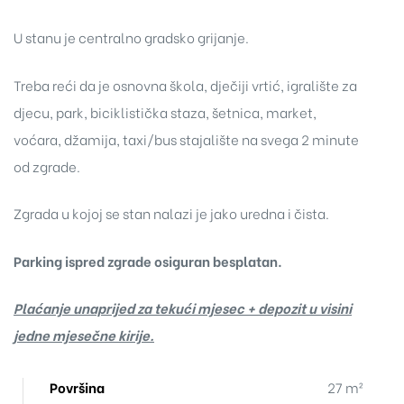
U stanu je centralno gradsko grijanje.
Treba reći da je osnovna škola, dječiji vrtić, igralište za
djecu, park, biciklistička staza, šetnica, market,
voćara, džamija, taxi/bus stajalište na svega 2 minute
od zgrade.
Zgrada u kojoj se stan nalazi je jako uredna i čista.
Parking ispred zgrade osiguran besplatan.
Plaćanje unaprijed za tekući mjesec + depozit u visini
jedne mjesečne kirije.
Površina
27 m²