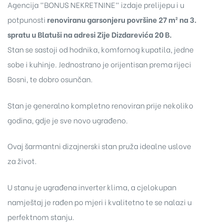
Agencija "BONUS NEKRETNINE" izdaje prelijepu i u
potpunosti
renoviranu garsonjeru površine 27 m² na 3.
spratu u Blatuši na adresi Zije Dizdarevića 20 B.
Stan se sastoji od hodnika, komfornog kupatila, jedne
sobe i kuhinje. Jednostrano je orijentisan prema rijeci
Bosni, te dobro osunčan.
Stan je generalno kompletno renoviran prije nekoliko
godina, gdje je sve novo ugrađeno.
Ovaj šarmantni dizajnerski stan pruža idealne uslove
za život.
U stanu je ugrađena inverter klima, a cjelokupan
namještaj je rađen po mjeri i kvalitetno te se nalazi u
perfektnom stanju.