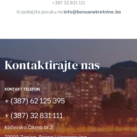
+387 32 831 111
ili pošaljite poruku na
info@bonusnekretnine.ba
Kontaktirajte nas​
KONTAKT TELEFON
+ (387) 62 125 395
+ (387) 32 831 111
Kočevska Čikma br.2
72000 Zenica, Bosna i Hercegovina