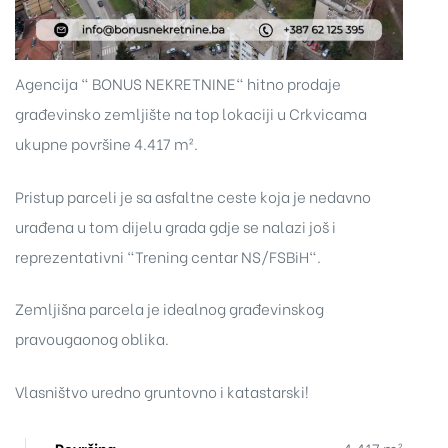
Agencija " BONUS NEKRETNINE" hitno prodaje
građevinsko zemljište na top lokaciji u Crkvicama
ukupne površine 4.417 m².
Pristup parceli je sa asfaltne ceste koja je nedavno
urađena u tom dijelu grada gdje se nalazi još i
reprezentativni "Trening centar NS/FSBiH".
Zemljišna parcela je idealnog građevinskog
pravougaonog oblika.
Vlasništvo uredno gruntovno i katastarski!