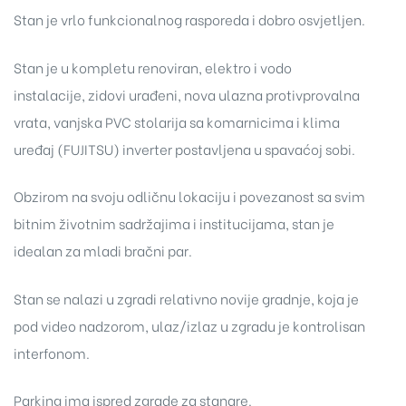
Stan je vrlo funkcionalnog rasporeda i dobro osvjetljen.
Stan je u kompletu renoviran, elektro i vodo
instalacije, zidovi urađeni, nova ulazna protivprovalna
vrata, vanjska PVC stolarija sa komarnicima i klima
uređaj (FUJITSU) inverter postavljena u spavaćoj sobi.
Obzirom na svoju odličnu lokaciju i povezanost sa svim
bitnim životnim sadržajima i institucijama, stan je
idealan za mladi bračni par.
Stan se nalazi u zgradi relativno novije gradnje, koja je
pod video nadzorom, ulaz/izlaz u zgradu je kontrolisan
interfonom.
Parking ima ispred zgrade za stanare.