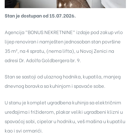
Stan je dostupan od 15.07.2026.
Agencija "BONUS NEKRETNINE" izdaje pod zakup vrlo
lijep renoviran i namješten jednosoban stan površine
35 m², na 4 spratu, (nema lifta), u Novoj Zenici na
adresi Dr. Adolfa Goldbergera br. 9.
Stan se sastoji od ulaznog hodnika, kupatila, manjeg
dnevnog boravka sa kuhinjom i spavaće sobe.
U stanu je komplet ugradbena kuhinja sa električnim
uređajima i frižiderom, plakar veliki ugradbeni klizni u
spavaćoj sobi, cipelar u hodniku, veš mašina u kupatilu
kao i svi ormarići.