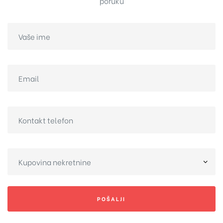
poruku
POŠALJI