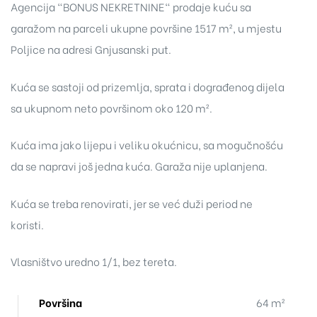
Agencija "BONUS NEKRETNINE" prodaje kuću sa
garažom na parceli ukupne površine 1517 m², u mjestu
Poljice na adresi Gnjusanski put.
Kuća se sastoji od prizemlja, sprata i dograđenog dijela
sa ukupnom neto površinom oko 120 m².
Kuća ima jako lijepu i veliku okućnicu, sa mogučnošću
da se napravi još jedna kuća. Garaža nije uplanjena.
Kuća se treba renovirati, jer se već duži period ne
koristi.
Vlasništvo uredno 1/1, bez tereta.
Površina
64 m²