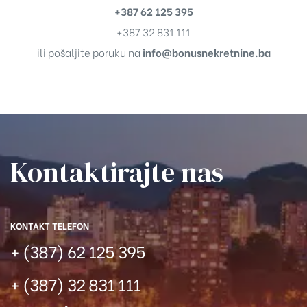
+387 62 125 395
+387 32 831 111
ili pošaljite poruku na
info@bonusnekretnine.ba
Kontaktirajte nas​
KONTAKT TELEFON
+ (387) 62 125 395
+ (387) 32 831 111