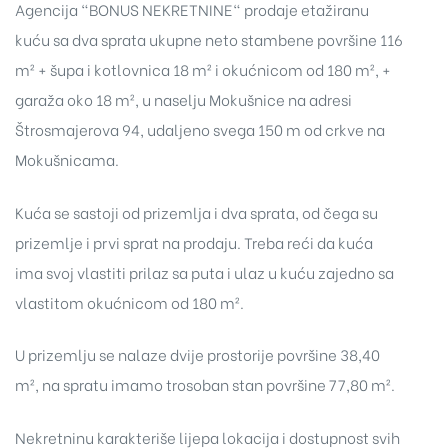
Agencija "BONUS NEKRETNINE" prodaje etažiranu
kuću sa dva sprata ukupne neto stambene površine 116
m² + šupa i kotlovnica 18 m² i okućnicom od 180 m², +
garaža oko 18 m², u naselju Mokušnice na adresi
Štrosmajerova 94, udaljeno svega 150 m od crkve na
Mokušnicama.
Kuća se sastoji od prizemlja i dva sprata, od čega su
prizemlje i prvi sprat na prodaju. Treba reći da kuća
ima svoj vlastiti prilaz sa puta i ulaz u kuću zajedno sa
vlastitom okućnicom od 180 m².
U prizemlju se nalaze dvije prostorije površine 38,40
m², na spratu imamo trosoban stan površine 77,80 m².
Nekretninu karakteriše lijepa lokacija i dostupnost svih