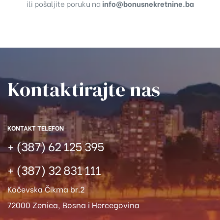
ili pošaljite poruku na
info@bonusnekretnine.ba
Kontaktirajte nas​
KONTAKT TELEFON
+ (387) 62 125 395
+ (387) 32 831 111
Kočevska Čikma br.2
72000 Zenica, Bosna i Hercegovina