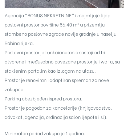
Agencija "BONUS NEKRETNINE" iznajmljuje lijep
poslovni prostor površine 56,40 m² u prizemlju
stambeno poslovne zgrade novije gradnje u naselju
Babina rijeka.
Poslovni prostor je funkcionalan a sastoji od tri
otvorene i međusobno povezane prostorije i wc-a, sa
staklenim portalim kao izlogom na ulazu.
Prostor je renoviran i adaptiran spreman za nove
zakupce.
Parking obezbjeđen ispred prostora.
Prostor je pogodan za kancelarije (knjigovodstvo,
advokat, agencija, ordinacija salon ljepote i sl).
Minimalan period zakupa je 1 godina.