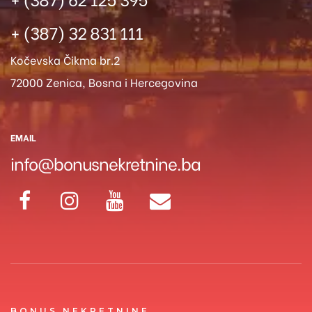
+ (387) 32 831 111
Kočevska Čikma br.2
72000 Zenica, Bosna i Hercegovina
EMAIL
info@bonusnekretnine.ba
BONUS NEKRETNINE