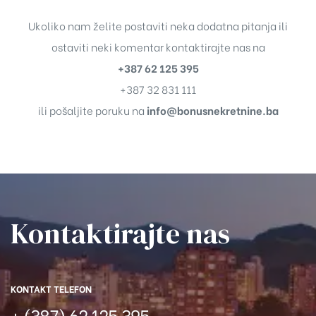
Ukoliko nam želite postaviti neka dodatna pitanja ili
ostaviti neki komentar kontaktirajte nas na
+387 62 125 395
+387 32 831 111
ili pošaljite poruku na
info@bonusnekretnine.ba
Kontaktirajte nas​
KONTAKT TELEFON
+ (387) 62 125 395