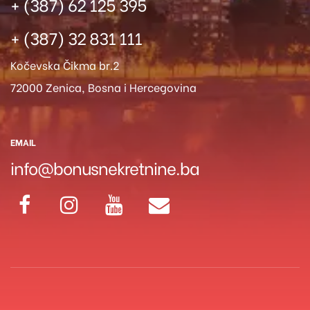
+ (387) 62 125 395
+ (387) 32 831 111
Kočevska Čikma br.2
72000 Zenica, Bosna i Hercegovina
EMAIL
info@bonusnekretnine.ba