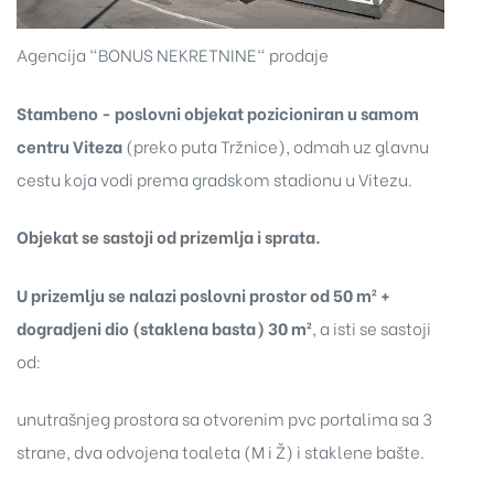
Agencija "BONUS NEKRETNINE" prodaje
Stambeno - poslovni objekat pozicioniran u samom
centru Viteza
(preko puta Tržnice), odmah uz glavnu
cestu koja vodi prema gradskom stadionu u Vitezu.
Objekat se sastoji od prizemlja i sprata.
U prizemlju se nalazi poslovni prostor od 50 m² +
dogradjeni dio (staklena basta) 30 m²
, a isti se sastoji
od:
unutrašnjeg prostora sa otvorenim pvc portalima sa 3
strane, dva odvojena toaleta (M i Ž) i staklene bašte.