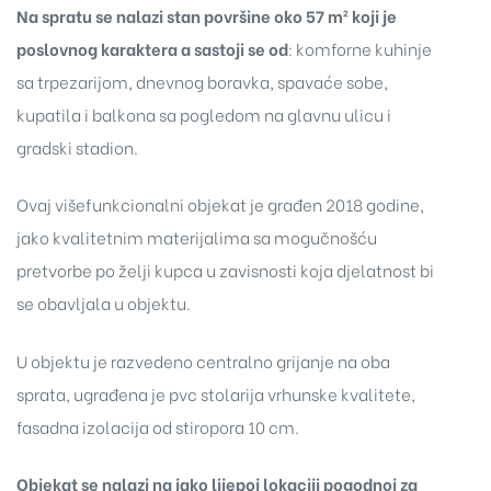
Na spratu se nalazi stan površine oko 57 m² koji je
poslovnog karaktera a sastoji se od
: komforne kuhinje
sa trpezarijom, dnevnog boravka, spavaće sobe,
kupatila i balkona sa pogledom na glavnu ulicu i
gradski stadion.
Ovaj višefunkcionalni objekat je građen 2018 godine,
jako kvalitetnim materijalima sa mogučnošću
pretvorbe po želji kupca u zavisnosti koja djelatnost bi
se obavljala u objektu.
U objektu je razvedeno centralno grijanje na oba
sprata, ugrađena je pvc stolarija vrhunske kvalitete,
fasadna izolacija od stiropora 10 cm.
Objekat se nalazi na jako lijepoj lokaciji pogodnoj za