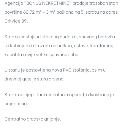
Agencija “BONUS NEKRETNINE” prodaje trosoban stan
površine 60,72 m² + 3 m² balkona na 5. spratu na adresi
Crkvice 39.
Stan se sastoji od ulaznog hodnika, dnevnog boravka
sa kuhinjom i izlazom na balkon, ostave, komfornog
kupatila i dvije velike spavaće sobe.
U stanu je postavljena nova PVC stolarija, osim u
dnevnoj gdje je stara drvena.
Stan ima lijep i funkcionalan raspored, i dvostrano je
orijentisan.
Centralno gradsko grijanje.