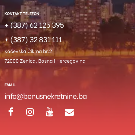
KONTAKT TELEFON
+ (387) 62 125 395
+ (387) 32 831 111
Kočevska Čikma br.2
72000 Zenica, Bosna i Hercegovina
EMAIL
info@bonusnekretnine.ba