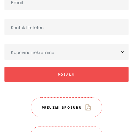
POŠALJI
PREUZMI BROŠURU