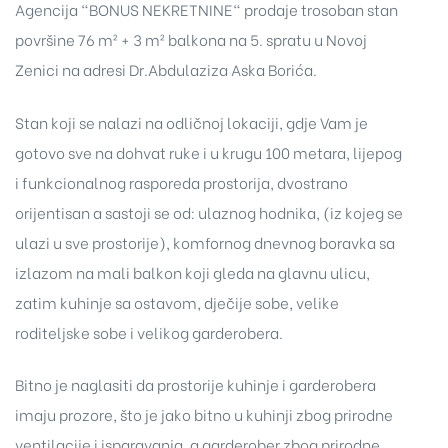
Agencija "BONUS NEKRETNINE" prodaje trosoban stan
površine 76 m² + 3 m² balkona na 5. spratu u Novoj
Zenici na adresi Dr.Abdulaziza Aska Borića.
Stan koji se nalazi na odličnoj lokaciji, gdje Vam je
gotovo sve na dohvat ruke i u krugu 100 metara, lijepog
i funkcionalnog rasporeda prostorija, dvostrano
orijentisan a sastoji se od: ulaznog hodnika, (iz kojeg se
ulazi u sve prostorije), komfornog dnevnog boravka sa
izlazom na mali balkon koji gleda na glavnu ulicu,
zatim kuhinje sa ostavom, dječije sobe, velike
roditeljske sobe i velikog garderobera.
Bitno je naglasiti da prostorije kuhinje i garderobera
imaju prozore, što je jako bitno u kuhinji zbog prirodne
ventilacije i isparavanja, a garderober zbog prirodne