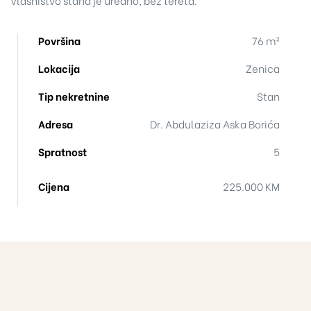
Vlasništvo stana je uredno, bez tereta.
Površina
76 m²
Lokacija
Zenica
Tip nekretnine
Stan
Adresa
Dr. Abdulaziza Aska Borića
Spratnost
5
Cijena
225.000 KM