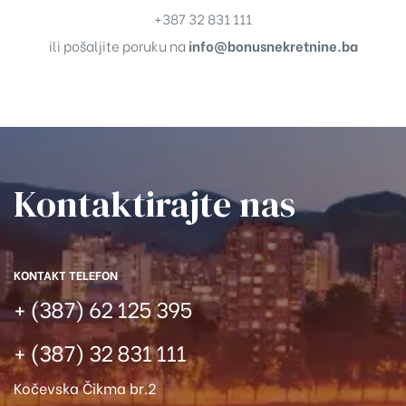
+387 32 831 111
ili pošaljite poruku na
info@bonusnekretnine.ba
Kontaktirajte nas​
KONTAKT TELEFON
+ (387) 62 125 395
+ (387) 32 831 111
Kočevska Čikma br.2