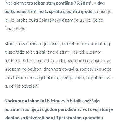
Prodajemo
trosoban stan površine 75,28 m², + dva
balkona po 4 m², na 1. spratu u centru gradu
u naselju
Jalija, preko puta Sejmenske džamije u ulici Reisa
Čauševića.
Stan je dvostrano orjentisan, izuzetno funkcionalnog
rasporeda sa dva balkona a sastoji se od: ulaznog
hodnika, kuhinje sa velikom trpezarijom i ostavom sa
izlazom na balkon, dnevnog boravka, roditeljske sobe
sa izlazom na drugi balkon, dječije sobe, kupatila i wc-
a, koji je odvojen.
Obzirom na lokaciju i blizinu svih bitnih sadržaja
potrebnih za lijep i ugodan porodičan život ovaj stan je
idealan za četveročlanu ili peteročlanu porodicu.