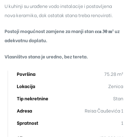
U kuhinji su urađene vodo instalacije i postavljena
nova keramika, dok ostatak stana treba renovirati.
Postoji mogućnost zamjene za manji stan 𝐜𝐜𝐚 𝟑𝟎 𝐦² uz
adekvatnu doplatu.
Vlasništvo stana je uredno, bez tereta.
Površina
75.28 m²
Lokacija
Zenica
Tip nekretnine
Stan
Adresa
Reisa Čauševića 1
Spratnost
1