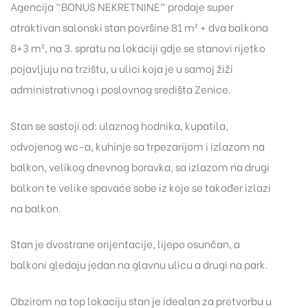
Agencija "BONUS NEKRETNINE" prodaje super
atraktivan salonski stan površine 81 m² + dva balkona
8+3 m², na 3. spratu na lokaciji gdje se stanovi rijetko
pojavljuju na trzištu, u ulici koja je u samoj žiži
administrativnog i poslovnog središta Zenice.
Stan se sastoji od: ulaznog hodnika, kupatila,
odvojenog wc-a, kuhinje sa trpezarijom i izlazom na
balkon, velikog dnevnog boravka, sa izlazom na drugi
balkon te velike spavaće sobe iz koje se također izlazi
na balkon.
Stan je dvostrane orijentacije, lijepo osunčan, a
balkoni gledaju jedan na glavnu ulicu a drugi na park.
Obzirom na top lokaciju stan je idealan za pretvorbu u